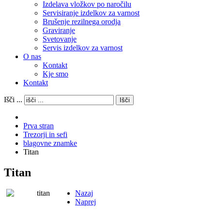
Izdelava vložkov po naročilu
Servisiranje izdelkov za varnost
Brušenje rezilnega orodja
Graviranje
Svetovanje
Servis izdelkov za varnost
O nas
Kontakt
Kje smo
Kontakt
Išči ...
Išči
Prva stran
Trezorji in sefi
blagovne znamke
Titan
Titan
Nazaj
Naprej