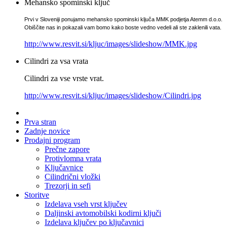
Mehansko spominski ključ
Prvi v Sloveniji ponujamo mehansko spominski ključa MMK podjetja Atemm d.o.o.
Obiščite nas in pokazali vam bomo kako boste vedno vedeli ali ste zaklenili vata.
http://www.resvit.si/kljuc/images/slideshow/MMK.jpg
Cilindri za vsa vrata
Cilindri za vse vrste vrat.
http://www.resvit.si/kljuc/images/slideshow/Cilindri.jpg
Prva stran
Zadnje novice
Prodajni program
Prečne zapore
Protivlomna vrata
Ključavnice
Cilindrični vložki
Trezorji in sefi
Storitve
Izdelava vseh vrst ključev
Daljinski avtomobilski kodirni ključi
Izdelava ključev po ključavnici