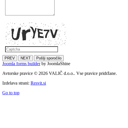
PREV
NEXT
Pošlji sporočilo
Joomla forms builder
by JoomlaShine
Avtorske pravice © 2026 VALIČ d.o.o.. Vse pravice pridržane.
Izdelava strani:
Resvit.si
Go to top