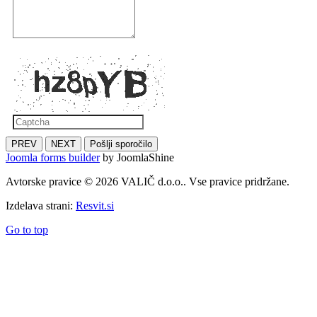
PREV
NEXT
Pošlji sporočilo
Joomla forms builder
by JoomlaShine
Avtorske pravice © 2026 VALIČ d.o.o.. Vse pravice pridržane.
Izdelava strani:
Resvit.si
Go to top