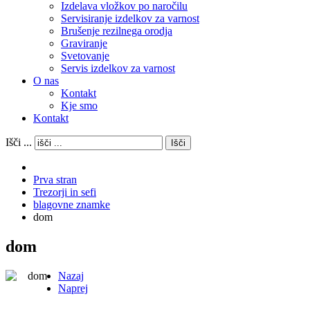
Izdelava vložkov po naročilu
Servisiranje izdelkov za varnost
Brušenje rezilnega orodja
Graviranje
Svetovanje
Servis izdelkov za varnost
O nas
Kontakt
Kje smo
Kontakt
Išči ...
Išči
Prva stran
Trezorji in sefi
blagovne znamke
dom
dom
Nazaj
Naprej