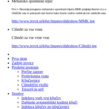
Mehansko spominski ključ
Prvi v Sloveniji ponujamo mehansko spominski ključa MMK podjetja Atemm d.o.o.
Obiščite nas in pokazali vam bomo kako boste vedno vedeli ali ste zaklenili vata.
http://www.resvit.si/kljuc/images/slideshow/MMK.jpg
Cilindri za vsa vrata
Cilindri za vse vrste vrat.
http://www.resvit.si/kljuc/images/slideshow/Cilindri.jpg
Prva stran
Zadnje novice
Prodajni program
Prečne zapore
Protivlomna vrata
Ključavnice
Cilindrični vložki
Trezorji in sefi
Storitve
Izdelava vseh vrst ključev
Daljinski avtomobilski kodirni ključi
Izdelava ključev po ključavnici