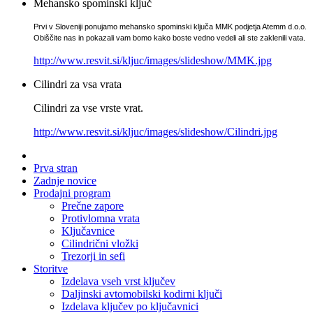
Mehansko spominski ključ
Prvi v Sloveniji ponujamo mehansko spominski ključa MMK podjetja Atemm d.o.o.
Obiščite nas in pokazali vam bomo kako boste vedno vedeli ali ste zaklenili vata.
http://www.resvit.si/kljuc/images/slideshow/MMK.jpg
Cilindri za vsa vrata
Cilindri za vse vrste vrat.
http://www.resvit.si/kljuc/images/slideshow/Cilindri.jpg
Prva stran
Zadnje novice
Prodajni program
Prečne zapore
Protivlomna vrata
Ključavnice
Cilindrični vložki
Trezorji in sefi
Storitve
Izdelava vseh vrst ključev
Daljinski avtomobilski kodirni ključi
Izdelava ključev po ključavnici