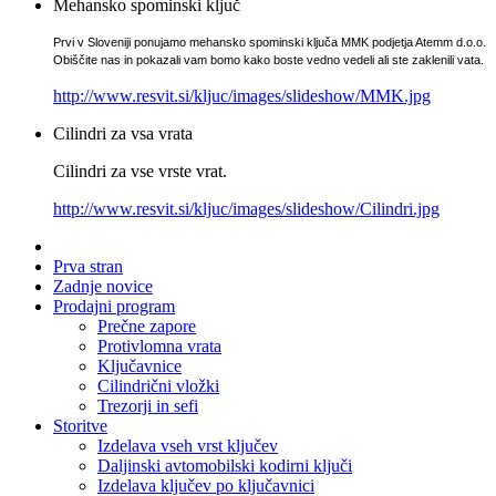
Mehansko spominski ključ
Prvi v Sloveniji ponujamo mehansko spominski ključa MMK podjetja Atemm d.o.o.
Obiščite nas in pokazali vam bomo kako boste vedno vedeli ali ste zaklenili vata.
http://www.resvit.si/kljuc/images/slideshow/MMK.jpg
Cilindri za vsa vrata
Cilindri za vse vrste vrat.
http://www.resvit.si/kljuc/images/slideshow/Cilindri.jpg
Prva stran
Zadnje novice
Prodajni program
Prečne zapore
Protivlomna vrata
Ključavnice
Cilindrični vložki
Trezorji in sefi
Storitve
Izdelava vseh vrst ključev
Daljinski avtomobilski kodirni ključi
Izdelava ključev po ključavnici