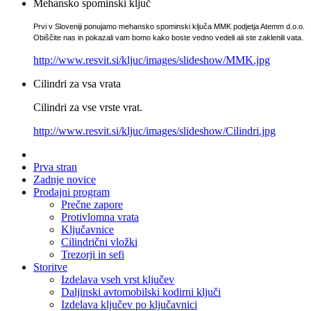
Mehansko spominski ključ
Prvi v Sloveniji ponujamo mehansko spominski ključa MMK podjetja Atemm d.o.o.
Obiščite nas in pokazali vam bomo kako boste vedno vedeli ali ste zaklenili vata.
http://www.resvit.si/kljuc/images/slideshow/MMK.jpg
Cilindri za vsa vrata
Cilindri za vse vrste vrat.
http://www.resvit.si/kljuc/images/slideshow/Cilindri.jpg
Prva stran
Zadnje novice
Prodajni program
Prečne zapore
Protivlomna vrata
Ključavnice
Cilindrični vložki
Trezorji in sefi
Storitve
Izdelava vseh vrst ključev
Daljinski avtomobilski kodirni ključi
Izdelava ključev po ključavnici