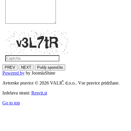
PREV
NEXT
Pošlji sporočilo
Powered by
by JoomlaShine
Avtorske pravice © 2026 VALIČ d.o.o.. Vse pravice pridržane.
Izdelava strani:
Resvit.si
Go to top