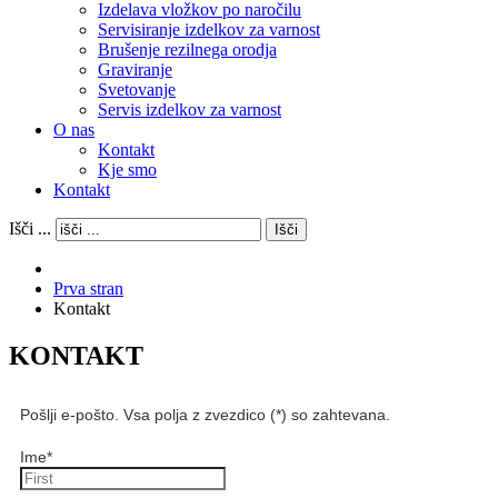
Izdelava vložkov po naročilu
Servisiranje izdelkov za varnost
Brušenje rezilnega orodja
Graviranje
Svetovanje
Servis izdelkov za varnost
O nas
Kontakt
Kje smo
Kontakt
Išči ...
Išči
Prva stran
Kontakt
KONTAKT
Pošlji e-pošto. Vsa polja z zvezdico (*) so zahtevana.
Ime
*