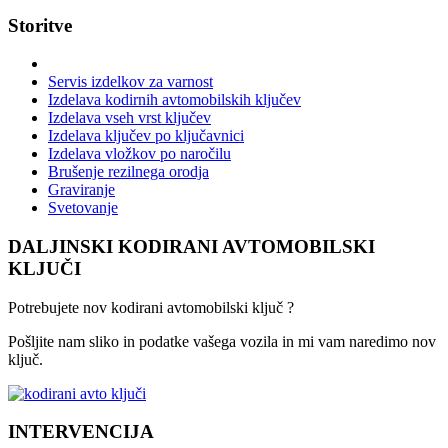
Storitve
Servis izdelkov za varnost
Izdelava kodirnih avtomobilskih ključev
Izdelava vseh vrst ključev
Izdelava ključev po ključavnici
Izdelava vložkov po naročilu
Brušenje rezilnega orodja
Graviranje
Svetovanje
DALJINSKI KODIRANI AVTOMOBILSKI
KLJUČI
Potrebujete nov kodirani avtomobilski ključ ?
Pošljite nam sliko in podatke vašega vozila in mi vam naredimo nov
ključ.
INTERVENCIJA