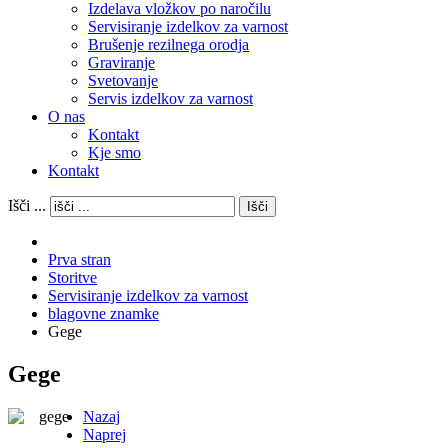
Izdelava vložkov po naročilu
Servisiranje izdelkov za varnost
Brušenje rezilnega orodja
Graviranje
Svetovanje
Servis izdelkov za varnost
O nas
Kontakt
Kje smo
Kontakt
Išči ...
Išči
Prva stran
Storitve
Servisiranje izdelkov za varnost
blagovne znamke
Gege
Gege
Nazaj
Naprej