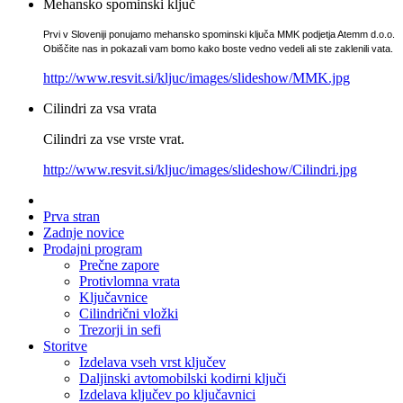
Mehansko spominski ključ
Prvi v Sloveniji ponujamo mehansko spominski ključa MMK podjetja Atemm d.o.o.
Obiščite nas in pokazali vam bomo kako boste vedno vedeli ali ste zaklenili vata.
http://www.resvit.si/kljuc/images/slideshow/MMK.jpg
Cilindri za vsa vrata
Cilindri za vse vrste vrat.
http://www.resvit.si/kljuc/images/slideshow/Cilindri.jpg
Prva stran
Zadnje novice
Prodajni program
Prečne zapore
Protivlomna vrata
Ključavnice
Cilindrični vložki
Trezorji in sefi
Storitve
Izdelava vseh vrst ključev
Daljinski avtomobilski kodirni ključi
Izdelava ključev po ključavnici