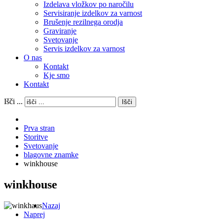
Izdelava vložkov po naročilu
Servisiranje izdelkov za varnost
Brušenje rezilnega orodja
Graviranje
Svetovanje
Servis izdelkov za varnost
O nas
Kontakt
Kje smo
Kontakt
Išči ...
Išči
Prva stran
Storitve
Svetovanje
blagovne znamke
winkhouse
winkhouse
Nazaj
Naprej