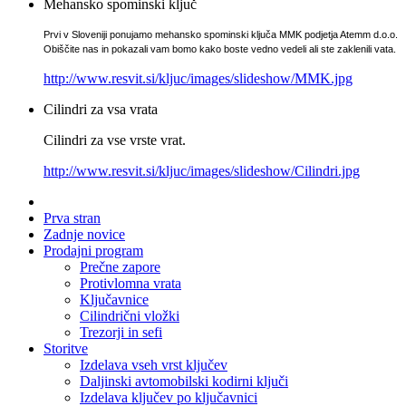
Mehansko spominski ključ
Prvi v Sloveniji ponujamo mehansko spominski ključa MMK podjetja Atemm d.o.o.
Obiščite nas in pokazali vam bomo kako boste vedno vedeli ali ste zaklenili vata.
http://www.resvit.si/kljuc/images/slideshow/MMK.jpg
Cilindri za vsa vrata
Cilindri za vse vrste vrat.
http://www.resvit.si/kljuc/images/slideshow/Cilindri.jpg
Prva stran
Zadnje novice
Prodajni program
Prečne zapore
Protivlomna vrata
Ključavnice
Cilindrični vložki
Trezorji in sefi
Storitve
Izdelava vseh vrst ključev
Daljinski avtomobilski kodirni ključi
Izdelava ključev po ključavnici