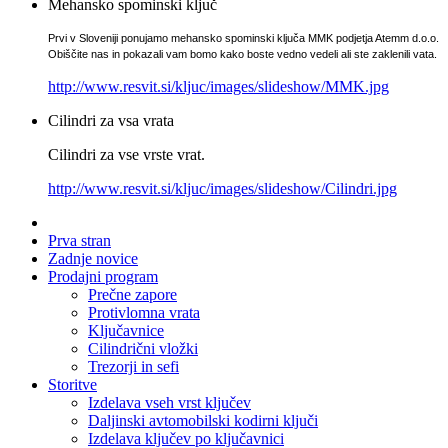
Mehansko spominski ključ
Prvi v Sloveniji ponujamo mehansko spominski ključa MMK podjetja Atemm d.o.o.
Obiščite nas in pokazali vam bomo kako boste vedno vedeli ali ste zaklenili vata.
http://www.resvit.si/kljuc/images/slideshow/MMK.jpg
Cilindri za vsa vrata
Cilindri za vse vrste vrat.
http://www.resvit.si/kljuc/images/slideshow/Cilindri.jpg
Prva stran
Zadnje novice
Prodajni program
Prečne zapore
Protivlomna vrata
Ključavnice
Cilindrični vložki
Trezorji in sefi
Storitve
Izdelava vseh vrst ključev
Daljinski avtomobilski kodirni ključi
Izdelava ključev po ključavnici