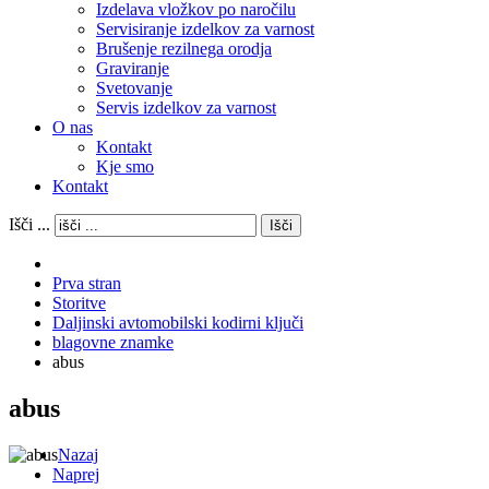
Izdelava vložkov po naročilu
Servisiranje izdelkov za varnost
Brušenje rezilnega orodja
Graviranje
Svetovanje
Servis izdelkov za varnost
O nas
Kontakt
Kje smo
Kontakt
Išči ...
Išči
Prva stran
Storitve
Daljinski avtomobilski kodirni ključi
blagovne znamke
abus
abus
Nazaj
Naprej