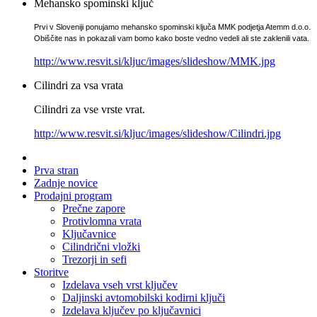
Mehansko spominski ključ
Prvi v Sloveniji ponujamo mehansko spominski ključa MMK podjetja Atemm d.o.o.
Obiščite nas in pokazali vam bomo kako boste vedno vedeli ali ste zaklenili vata.
http://www.resvit.si/kljuc/images/slideshow/MMK.jpg
Cilindri za vsa vrata
Cilindri za vse vrste vrat.
http://www.resvit.si/kljuc/images/slideshow/Cilindri.jpg
Prva stran
Zadnje novice
Prodajni program
Prečne zapore
Protivlomna vrata
Ključavnice
Cilindrični vložki
Trezorji in sefi
Storitve
Izdelava vseh vrst ključev
Daljinski avtomobilski kodirni ključi
Izdelava ključev po ključavnici