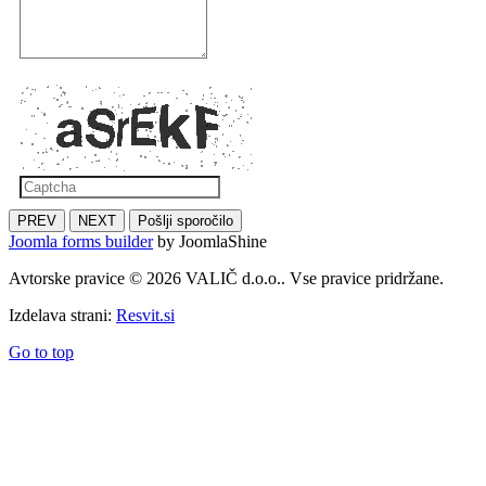
PREV
NEXT
Pošlji sporočilo
Joomla forms builder
by JoomlaShine
Avtorske pravice © 2026 VALIČ d.o.o.. Vse pravice pridržane.
Izdelava strani:
Resvit.si
Go to top