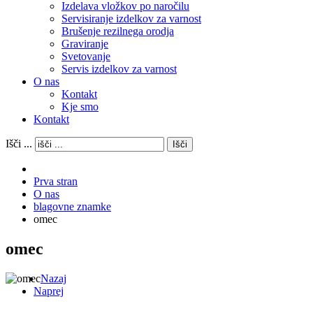
Izdelava vložkov po naročilu
Servisiranje izdelkov za varnost
Brušenje rezilnega orodja
Graviranje
Svetovanje
Servis izdelkov za varnost
O nas
Kontakt
Kje smo
Kontakt
Išči ...
Išči
Prva stran
O nas
blagovne znamke
omec
omec
Nazaj
Naprej